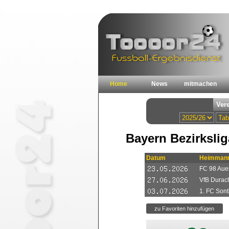
Home
News
mitmachen
Bayern Bezirksli
Datum
Heimmann
FC 98 Aue
VfB Durac
1. FC Son