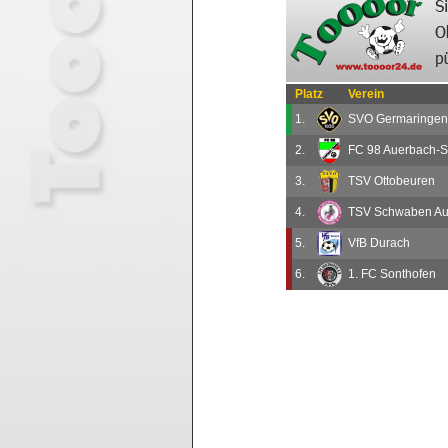
Platz
Verein
1.
SVO Germaringen
2.
FC 98 Auerbach-St
3.
TSV Ottobeuren
4.
TSV Schwaben Aug
5.
VfB Durach
6.
1. FC Sonthofen