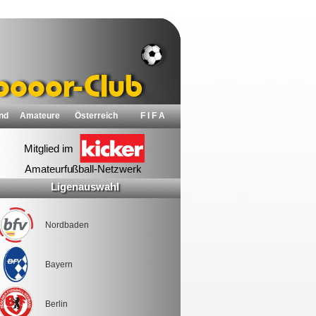
nd
Amateure
Österreich
F I F A
Ligenauswahl
Nordbaden
Bayern
Berlin