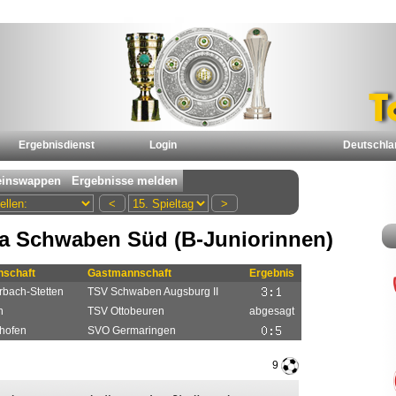
Ergebnisdienst
Login
Deutschla
ga Schwaben Süd (B-Juniorinnen)
schaft
Gastmannschaft
Ergebnis
rbach-Stetten
TSV Schwaben Augsburg II
h
TSV Ottobeuren
abgesagt
thofen
SVO Germaringen
9