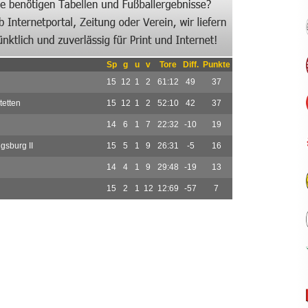
Sp
g
u
v
Tore
Diff.
Punkte
15
12
1
2
61:12
49
37
etten
15
12
1
2
52:10
42
37
14
6
1
7
22:32
-10
19
sburg II
15
5
1
9
26:31
-5
16
14
4
1
9
29:48
-19
13
15
2
1
12
12:69
-57
7