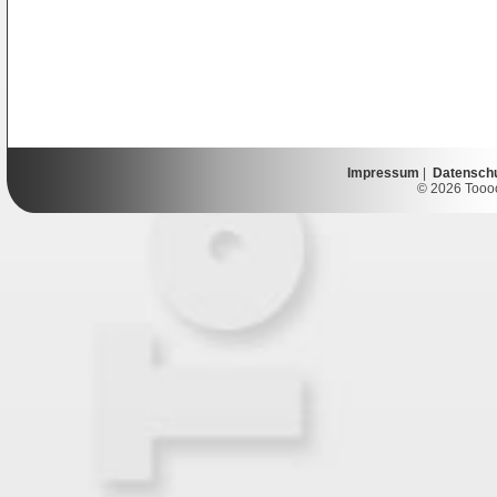
Impressum
|
Datensch
© 2026 Toooor