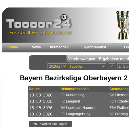
Home
News
mitmachen
Ergebnisdienst
Lo
Bayern Bezirksliga Oberbayern 2
Datum
Heimmannschaft
Gastmannsc
FC Moosinning
SV Eitenshe
FC Lengdorf
FC Hitzhofe
SV Ingolstadt-Haunwöhr
FSV Pfaffen
FC Langengeisling
SC Freising