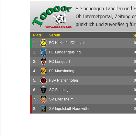
Platz
Verein
S
1.
FC Hitzhofen/Oberzell
0
2.
FC Langengeisling
0
3.
FC Lengdorf
0
4.
FC Moosinning
0
5.
FSV Pfaffenhofen
0
6.
SC Freising
0
7.
SV Eitensheim
0
8.
SV Ingolstadt-Haunwöhr
0