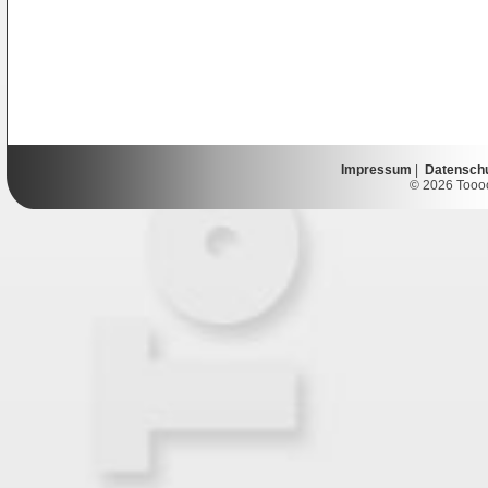
Impressum
|
Datensch
© 2026 Toooor