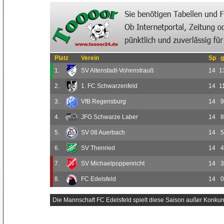
Platz
Verein
Sp
g
1.
SV Altenstadt-Vohenstrauß
14
1
2.
1. FC Schwarzenfeld
14
1
3.
VfB Regensburg
14
9
4.
JFG Schwarze Laber
14
8
5.
SV 08 Auerbach
14
5
6.
SV Thenried
14
4
7.
SV Michaelpoppenricht
14
3
8.
FC Edelsfeld
14
0
Die Mannschaft FC Edelsfeld spielt diese Saison außer Konkur