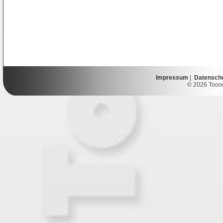
Impressum
|
Datensch
© 2026 Toooor