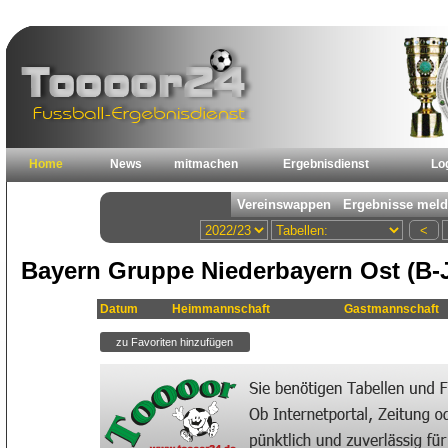
Home
News
mitmachen
Ergebnisdienst
Lo
Bayern Gruppe Niederbayern Ost (B-J
Datum
Heimmannschaft
Gastmannschaft