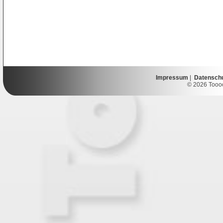
Impressum
|
Datensch
© 2026 Toooor