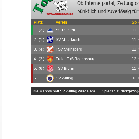
Platz
Verein
Sp
1.
(2.)
SG Painten
11
2.
(1.)
SV Mitterkreith
11
3.
(4.)
FSV Steinsberg
11
4.
(3.)
Freier TuS Regensburg
12
5.
(6.)
TSV Brunn
11
6.
SV Wilting
0
Die Mannschaft SV Wilting wurde am 11. Spieltag zurückgezog