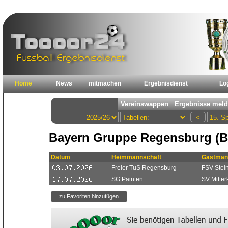
Home
News
mitmachen
Ergebnisdienst
Lo
Bayern Gruppe Regensburg (B
Datum
Heimmannschaft
Gastman
Freier TuS Regensburg
FSV Stei
SG Painten
SV Mitter