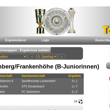
Ergebnisdienst
Login
Deutschla
berg/Frankenhöhe (B-Juniorinnen)
nnschaft
Gastmannschaft
Ergebnis
lsbronn II
Sportfreunde Laubendorf
shofen
STV Deutenbach
deln
FC Geilsheim
24