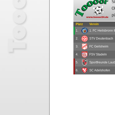
Platz
Verein
1.
1. FC Heilsbronn I
2.
STV Deutenbach
3.
FC Geilsheim
4.
FSV Stadeln
5.
Sportfreunde Lau
6.
SC Adelshofen