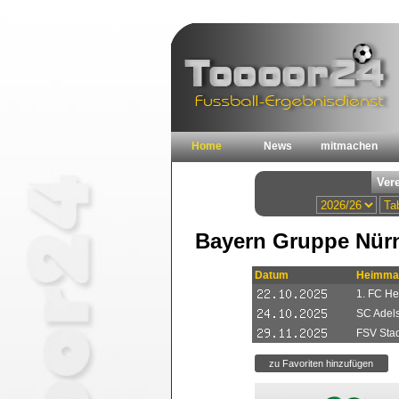
Home
News
mitmachen
Bayern Gruppe Nürn
Datum
Heimma
1. FC Hei
SC Adel
FSV Sta