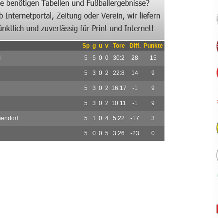
Sp
g
u
v
Tore
Diff.
Punkte
I
5
5
0
0
30:2
28
15
5
3
0
2
22:8
14
9
5
3
0
2
16:17
-1
9
5
3
0
2
10:11
-1
9
bendorf
5
1
0
4
5:22
-17
3
5
0
0
5
3:26
-23
0