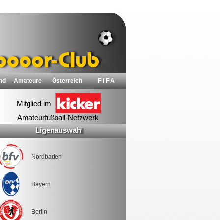
nd
Amateure
Österreich
F I F A
Ligenauswahl
Nordbaden
Bayern
Berlin