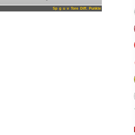
Sp
g
u
v
Tore
Diff.
Punkte