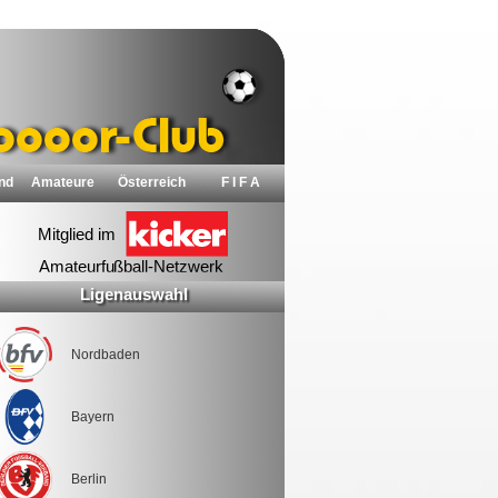
nd
Amateure
Österreich
F I F A
Ligenauswahl
Nordbaden
Bayern
Berlin