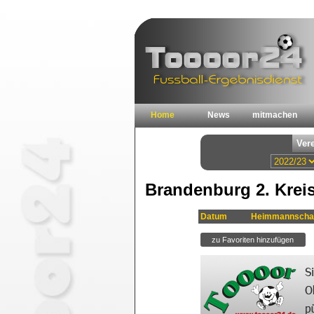
Home
News
mitmachen
Brandenburg 2. Krei
Datum
Heimmannscha