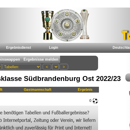
Ergebnisdienst
Login
Deutschla
sklasse Südbrandenburg Ost 2022/23
ft
Gastmannschaft
Ergebnis
0