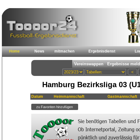
Home
News
mitmachen
Ergebnisdienst
Lo
Hamburg Bezirksliga 03 (U1
Datum
Heimmannschaft
Gastmannschaft