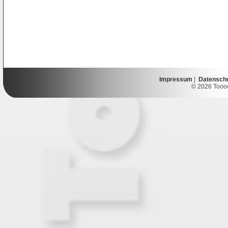
Impressum
|
Datensch
© 2026 Toooor