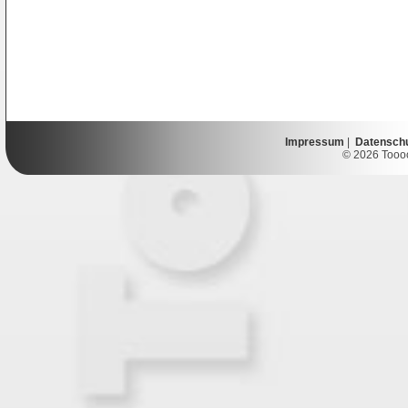
Impressum
|
Datensch
© 2026 Toooor