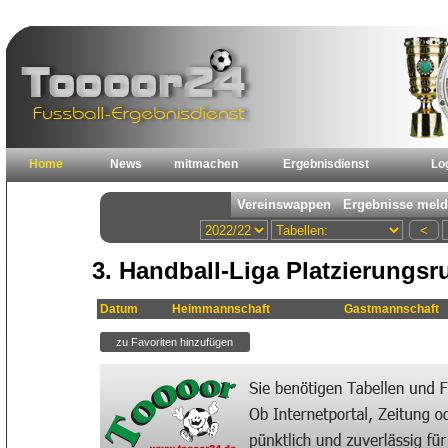
Home
News
mitmachen
Ergebnisdienst
Lo
3. Handball-Liga Platzierungsr
Datum
Heimmannschaft
Gastmannschaft