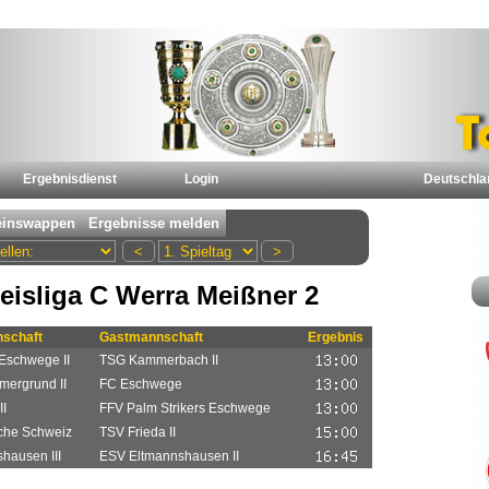
Ergebnisdienst
Login
Deutschla
eisliga C Werra Meißner 2
schaft
Gastmannschaft
Ergebnis
Eschwege II
TSG Kammerbach II
ergrund II
FC Eschwege
II
FFV Palm Strikers Eschwege
che Schweiz
TSV Frieda II
hausen III
ESV Eltmannshausen II