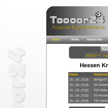
Home
News
mitmachen
Hessen Kr
Datum
Heimmann
SpVgg 07 
SG Schemm
TSV Netra 
SV Hessis
TSV Herles