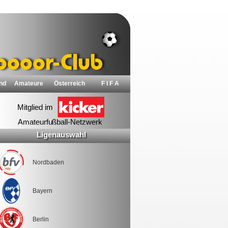
nd
Amateure
Österreich
F I F A
Ligenauswahl
Nordbaden
Bayern
Berlin