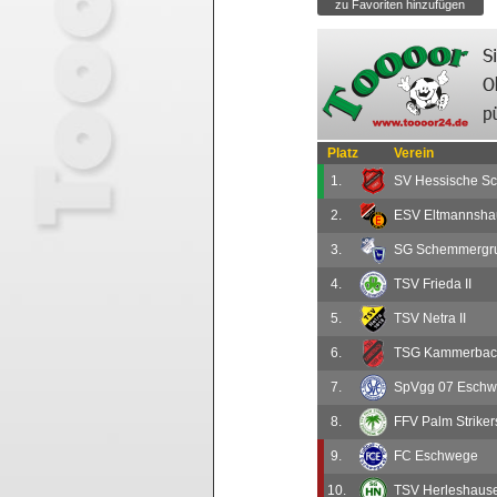
Platz
Verein
1.
SV Hessische S
2.
ESV Eltmannshau
3.
SG Schemmergru
4.
TSV Frieda II
5.
TSV Netra II
6.
TSG Kammerbach
7.
SpVgg 07 Eschwe
8.
FFV Palm Strike
9.
FC Eschwege
10.
TSV Herleshausen