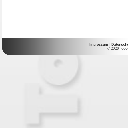
Impressum
|
Datensch
© 2026 Toooor