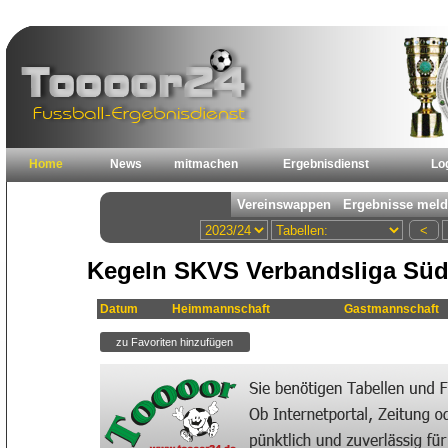
Home
News
mitmachen
Ergebnisdienst
Lo
Kegeln SKVS Verbandsliga Süd
Datum
Heimmannschaft
Gastmannschaft