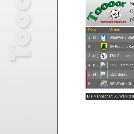
Platz
Verein
1.
(3.)
Blau-Weiß Bad 
2.
SV Fortuna Ka
3.
(1.)
TSV Eintracht 
4.
(5.)
KSV Flemming
5.
(4.)
KSV Borau
6.
SG Wählitz III
Die Mannschaft SG Wählitz I