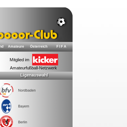
nd
Amateure
Österreich
F I F A
Ligenauswahl
Nordbaden
Bayern
Berlin