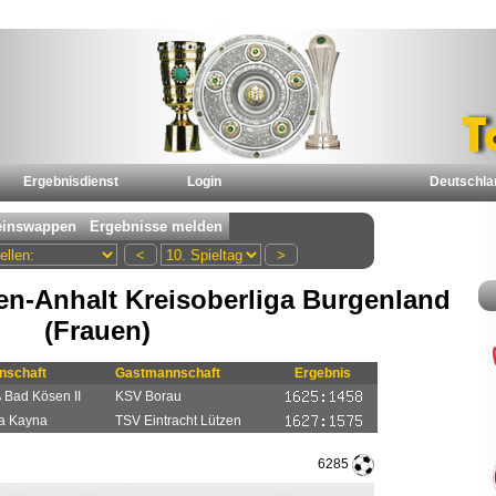
Ergebnisdienst
Login
Deutschla
n-Anhalt Kreisoberliga Burgenland
(Frauen)
schaft
Gastmannschaft
Ergebnis
 Bad Kösen II
KSV Borau
a Kayna
TSV Eintracht Lützen
6285