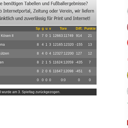
Sp
g
u
v
Tore
Diff.
Punkte
Kösen II
8
7
0
1
12663:11749
914
21
yna
8
4
1
3
12165:12320
-155
13
Lützen
8
4
0
4
12327:12200
127
12
en
8
2
1
5
11624:12059
-435
7
8
2
0
6
11647:12098
-451
6
0
0
0
0
0:0
0
0
II wurde am 3. Spieltag zurückgezogen.