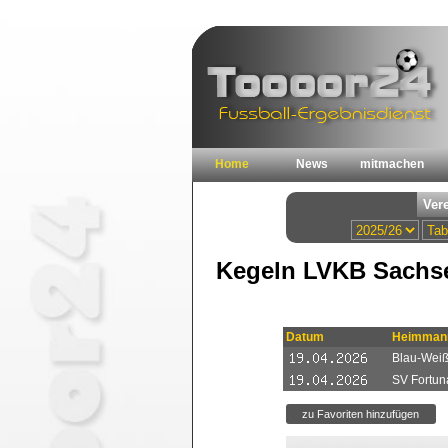
Home
News
mitmachen
Kegeln LVKB Sachse
Datum
Heimmann
Blau-Weiß
SV Fortun