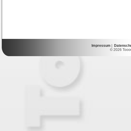
Impressum
|
Datensch
© 2026 Toooor