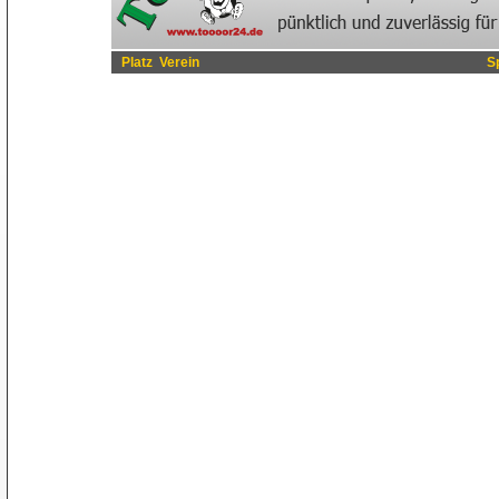
Platz
Verein
S