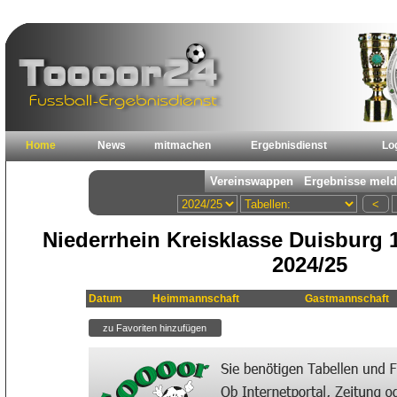
Home
News
mitmachen
Ergebnisdienst
Lo
Niederrhein Kreisklasse Duisburg 
2024/25
Datum
Heimmannschaft
Gastmannschaft