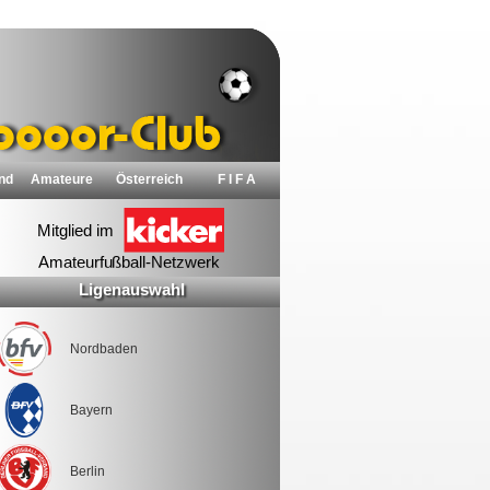
nd
Amateure
Österreich
F I F A
Ligenauswahl
Nordbaden
Bayern
Berlin