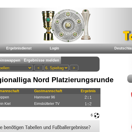
Ergebnisdienst
Login
Deutschla
ionalliga Nord Platzierungsrunde
mannschaft
Gastmannschaft
Ergebnis
eppen
Hannover 96
in Kiel
Eimsbütteler TV
6