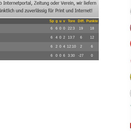
Sp
g
u
v
Tore
Diff.
Punkte
6
6
0
0
22:3
19
18
6
4
0
2
13:7
6
12
6
2
0
4
12:10
2
6
6
0
0
6
3:30
-27
0