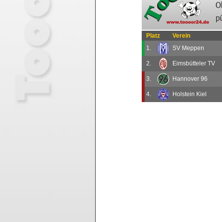
Platz
Verein
1.
SV Meppen
2.
Eimsbütteler TV
3.
Hannover 96
4.
Holstein Kiel