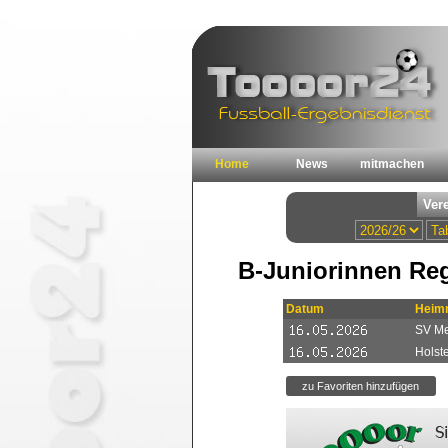
Home
News
mitmachen
B-Juniorinnen Reg
Datum
Heim
SV M
Holste