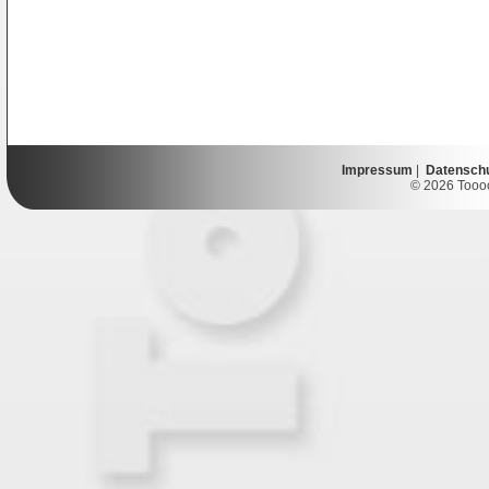
Impressum
|
Datensch
© 2026 Toooor