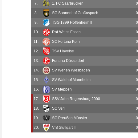
7.
1. FC Saarbrücken
0
8.
SG Sonnenhof Großaspach
0
9.
TSG 1899 Hoffenheim II
0
10.
Rot-Weiss Essen
0
11.
SC Fortuna Köln
0
12.
TSV Havelse
0
13.
Fortuna Düsseldorf
0
14.
SV Wehen Wiesbaden
0
15.
SV Waldhof Mannheim
0
16.
SV Meppen
0
17.
SSV Jahn Regensburg 2000
0
18.
SC Verl
0
19.
SC Preußen Münster
0
20.
VfB Stuttgart II
0