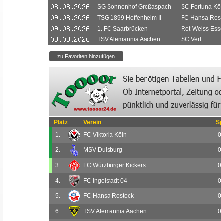
SG Sonnenhof Großaspach
SC Fortuna Kö
TSG 1899 Hoffenheim II
FC Hansa Ros
1. FC Saarbrücken
Rot-Weiss Ess
TSV Alemannia Aachen
SC Verl
Platz
Verein
S
1.
FC Viktoria Köln
0
2.
MSV Duisburg
0
3.
FC Würzburger Kickers
0
4.
FC Ingolstadt 04
0
5.
FC Hansa Rostock
0
6.
TSV Alemannia Aachen
0