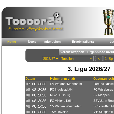
Home
News
mitmachen
Ergebnisdienst
Lo
3. Liga 2026/27
Datum
Heimmannschaft
Gastmannscha
SV Waldhof Mannheim
Fortuna Düssel
FC Ingolstadt 04
FC Würzburger
MSV Duisburg
SV Meppen
FC Viktoria Köln
SSV Jahn Reg
SV Wehen Wiesbaden
SC Preußen M
TSV Havelse
VfB Stuttgart II